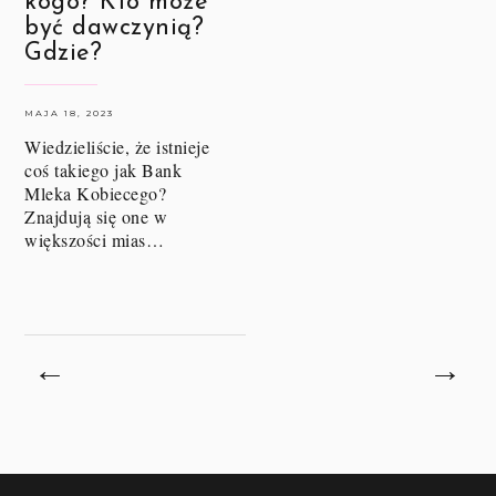
kogo? Kto może
być dawczynią?
Gdzie?
MAJA 18, 2023
Wiedzieliście, że istnieje
coś takiego jak Bank
Mleka Kobiecego?
Znajdują się one w
większości mias…
←
→