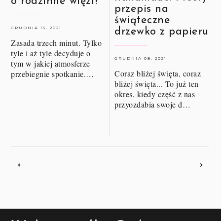
o rodzinne więzi?
przepis na
świąteczne
GRUDNIA 15, 2021
drzewko z papieru
Zasada trzech minut. Tylko
tyle i aż tyle decyduje o
GRUDNIA 08, 2021
tym w jakiej atmosferze
Coraz bliżej święta, coraz
przebiegnie spotkanie.…
bliżej święta... To już ten
okres, kiedy część z nas
przyozdabia swoje d…
←
→