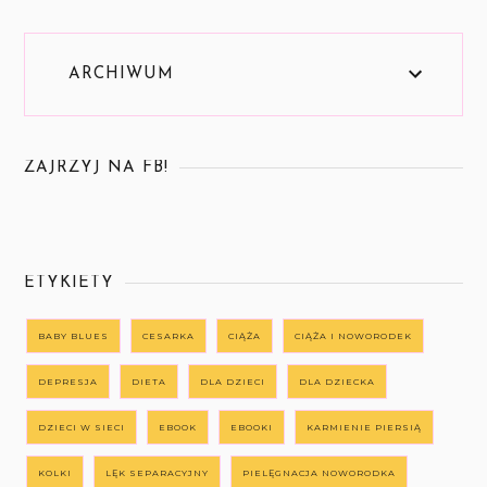
ARCHIWUM
ZAJRZYJ NA FB!
ETYKIETY
BABY BLUES
CESARKA
CIĄŻA
CIĄŻA I NOWORODEK
DEPRESJA
DIETA
DLA DZIECI
DLA DZIECKA
DZIECI W SIECI
EBOOK
EBOOKI
KARMIENIE PIERSIĄ
KOLKI
LĘK SEPARACYJNY
PIELĘGNACJA NOWORODKA