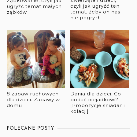
Zwierzęta i dzieci,
Ząbkowanie, czyli jak
czyli jak ugryźć ten
ugryźć temat małych
temat, żeby on nas
ząbków
nie pogryzł
8 zabaw ruchowych
Dania dla dzieci. Co
dla dzieci. Zabawy w
podać niejadkowi?
domu
[Propozycje śniadań i
kolacji]
POLECANE POSTY