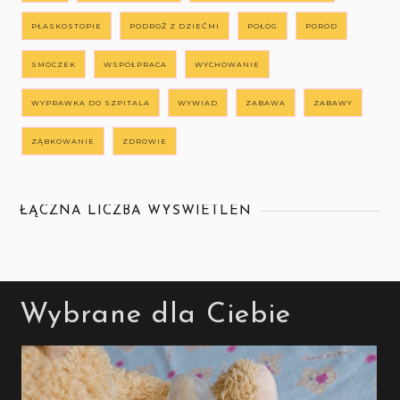
PŁASKOSTOPIE
PODRÓŻ Z DZIEĆMI
POŁÓG
PORÓD
SMOCZEK
WSPÓŁPRACA
WYCHOWANIE
WYPRAWKA DO SZPITALA
WYWIAD
ZABAWA
ZABAWY
ZĄBKOWANIE
ZDROWIE
ŁĄCZNA LICZBA WYŚWIETLEŃ
Wybrane dla Ciebie