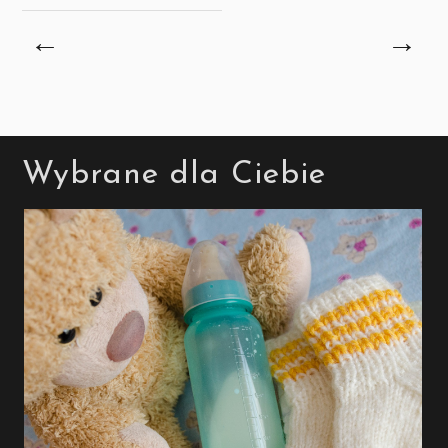
←
→
Wybrane dla Ciebie