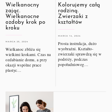
Wielkanocny
Kolorujemy całą
zając.
rodziną.
Wielkanocne
Zwierzaki z
ozdoby krok po
kształtów
kroku
MARCA 14, 2024
MARCA 25, 2024
Prosta instrukcja, dużo
wyobraźni. Kształto-
Wielkanoc zbliża się
zwierzaki sprawdzą się w
wielkimi krokami. Czas na
podróży, podczas
ozdabianie domu, a przy
popołudnioweg…
okazji wspólne prace
plastyc…