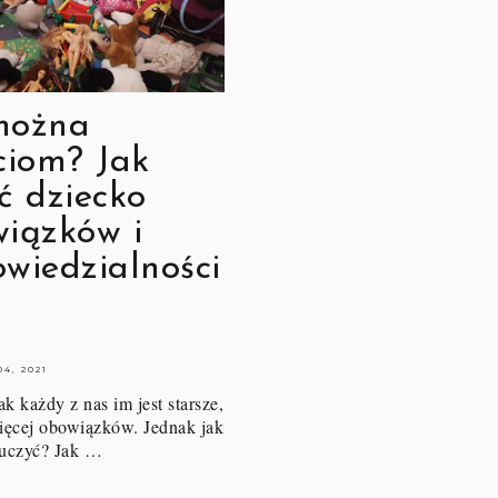
można
ciom? Jak
ć dziecko
iązków i
wiedzialności
4, 2021
k każdy z nas im jest starsze,
ęcej obowiązków. Jednak jak
auczyć? Jak …