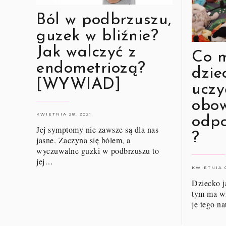
Ból w podbrzuszu,
guzek w bliźnie?
Jak walczyć z
Co 
endometriozą?
dzie
[WYWIAD]
uczy
obow
KWIETNIA 28, 2021
odpo
Jej symptomy nie zawsze są dla nas
?
jasne. Zaczyna się bólem, a
wyczuwalne guzki w podbrzuszu to
jej…
KWIETNIA 0
Dziecko ja
tym ma wi
je tego n