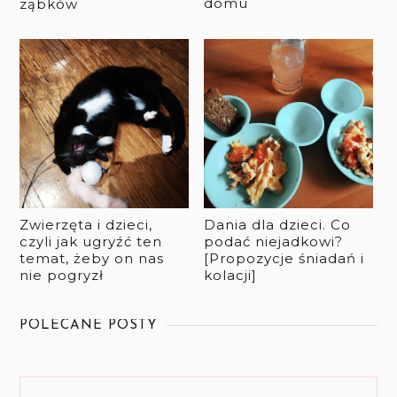
domu
ząbków
Zwierzęta i dzieci,
Dania dla dzieci. Co
czyli jak ugryźć ten
podać niejadkowi?
temat, żeby on nas
[Propozycje śniadań i
nie pogryzł
kolacji]
POLECANE POSTY