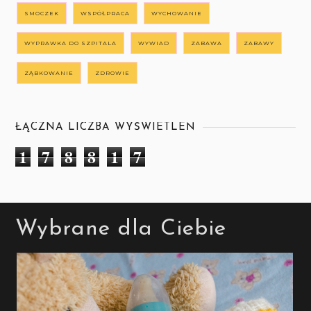
SMOCZEK
WSPÓŁPRACA
WYCHOWANIE
WYPRAWKA DO SZPITALA
WYWIAD
ZABAWA
ZABAWY
ZĄBKOWANIE
ZDROWIE
ŁĄCZNA LICZBA WYŚWIETLEŃ
1
7
8
8
1
7
Wybrane dla Ciebie