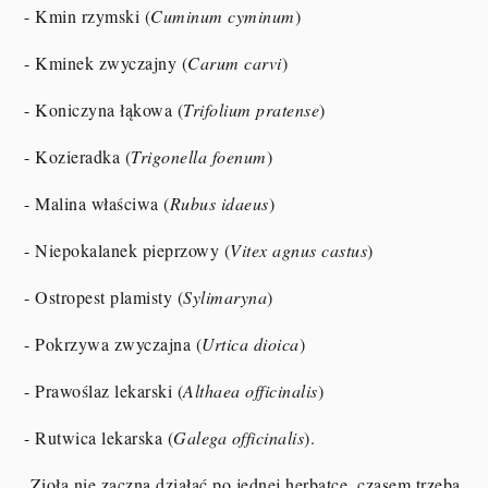
- Kmin rzymski (
Cuminum cyminum
)
- Kminek zwyczajny (
Carum carvi
)
- Koniczyna łąkowa (
Trifolium pratense
)
- Kozieradka (
Trigonella foenum
)
- Malina właściwa (
Rubus idaeus
)
- Niepokalanek pieprzowy (
Vitex agnus castus
)
- Ostropest plamisty (
Sylimaryna
)
- Pokrzywa zwyczajna (
Urtica dioica
)
- Prawoślaz lekarski (
Althaea officinalis
)
- Rutwica lekarska (
Galega officinalis
).
Zioła nie zaczną działać po jednej herbatce, czasem trzeba