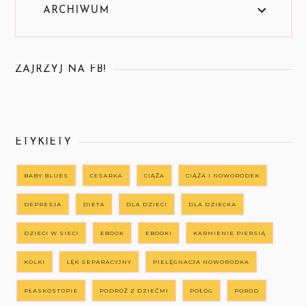
ARCHIWUM
ZAJRZYJ NA FB!
ETYKIETY
BABY BLUES
CESARKA
CIĄŻA
CIĄŻA I NOWORODEK
DEPRESJA
DIETA
DLA DZIECI
DLA DZIECKA
DZIECI W SIECI
EBOOK
EBOOKI
KARMIENIE PIERSIĄ
KOLKI
LĘK SEPARACYJNY
PIELĘGNACJA NOWORODKA
PŁASKOSTOPIE
PODRÓŻ Z DZIEĆMI
POŁÓG
PORÓD