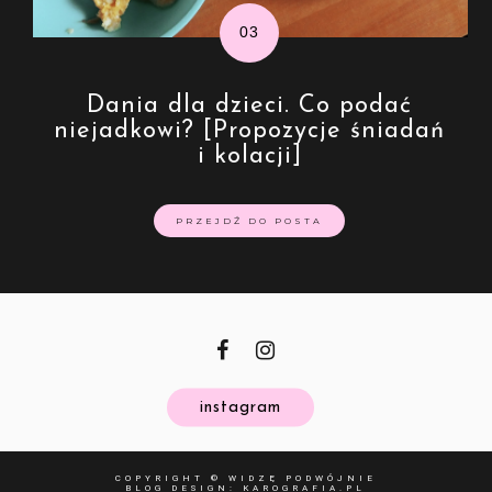
Dania dla dzieci. Co podać
niejadkowi? [Propozycje śniadań
i kolacji]
PRZEJDŹ DO POSTA
instagram
COPYRIGHT ©
WIDZĘ PODWÓJNIE
BLOG DESIGN:
KAROGRAFIA.PL