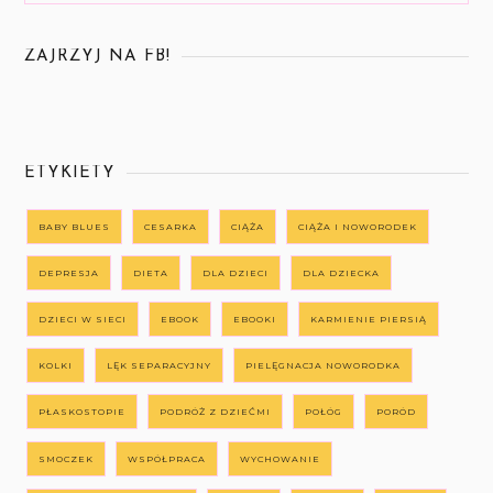
ZAJRZYJ NA FB!
ETYKIETY
BABY BLUES
CESARKA
CIĄŻA
CIĄŻA I NOWORODEK
DEPRESJA
DIETA
DLA DZIECI
DLA DZIECKA
DZIECI W SIECI
EBOOK
EBOOKI
KARMIENIE PIERSIĄ
KOLKI
LĘK SEPARACYJNY
PIELĘGNACJA NOWORODKA
PŁASKOSTOPIE
PODRÓŻ Z DZIEĆMI
POŁÓG
PORÓD
SMOCZEK
WSPÓŁPRACA
WYCHOWANIE