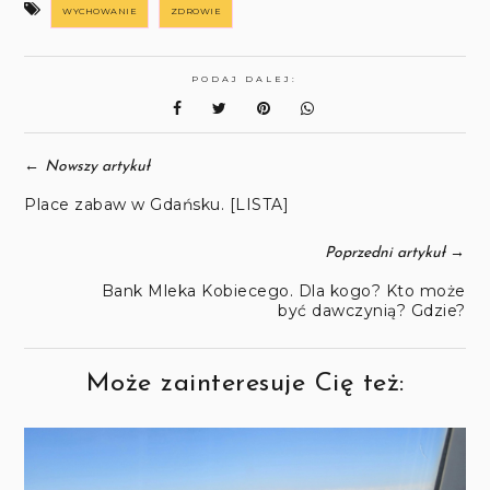
WYCHOWANIE
ZDROWIE
PODAJ DALEJ:
←
Nowszy artykuł
Place zabaw w Gdańsku. [LISTA]
→
Poprzedni artykuł
Bank Mleka Kobiecego. Dla kogo? Kto może
być dawczynią? Gdzie?
Może zainteresuje Cię też: