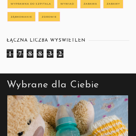
WYPRAWKA DO SZPITALA
WYWIAD
ZABAWA
ZABAWY
ZĄBKOWANIE
ZDROWIE
ŁĄCZNA LICZBA WYŚWIETLEŃ
1
7
8
8
3
2
Wybrane dla Ciebie