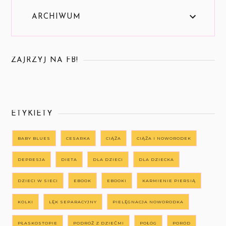
ARCHIWUM
ZAJRZYJ NA FB!
ETYKIETY
BABY BLUES
CESARKA
CIĄŻA
CIĄŻA I NOWORODEK
DEPRESJA
DIETA
DLA DZIECI
DLA DZIECKA
DZIECI W SIECI
EBOOK
EBOOKI
KARMIENIE PIERSIĄ
KOLKI
LĘK SEPARACYJNY
PIELĘGNACJA NOWORODKA
PŁASKOSTOPIE
PODRÓŻ Z DZIEĆMI
POŁÓG
PORÓD