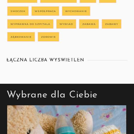
SMOCZEK
WSPÓŁPRACA
WYCHOWANIE
WYPRAWKA DO SZPITALA
WYWIAD
ZABAWA
ZABAWY
ZĄBKOWANIE
ZDROWIE
ŁĄCZNA LICZBA WYŚWIETLEŃ
Wybrane dla Ciebie