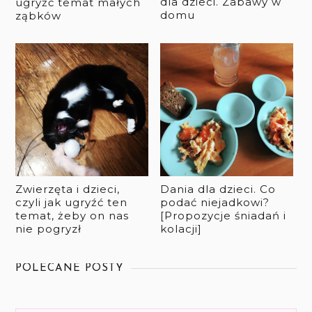
dla dzieci. Zabawy w
ugryźć temat małych
domu
ząbków
Zwierzęta i dzieci,
Dania dla dzieci. Co
czyli jak ugryźć ten
podać niejadkowi?
temat, żeby on nas
[Propozycje śniadań i
nie pogryzł
kolacji]
POLECANE POSTY