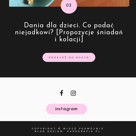
Dania dla dzieci. Co podać
niejadkowi? [Propozycje śniadań
i kolacji]
PRZEJDŹ DO POSTA
instagram
COPYRIGHT ©
WIDZĘ PODWÓJNIE
BLOG DESIGN:
KAROGRAFIA.PL