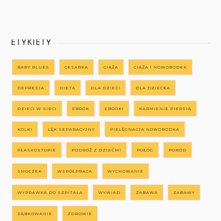
ETYKIETY
BABY BLUES
CESARKA
CIĄŻA
CIĄŻA I NOWORODEK
DEPRESJA
DIETA
DLA DZIECI
DLA DZIECKA
DZIECI W SIECI
EBOOK
EBOOKI
KARMIENIE PIERSIĄ
KOLKI
LĘK SEPARACYJNY
PIELĘGNACJA NOWORODKA
PŁASKOSTOPIE
PODRÓŻ Z DZIEĆMI
POŁÓG
PORÓD
SMOCZEK
WSPÓŁPRACA
WYCHOWANIE
WYPRAWKA DO SZPITALA
WYWIAD
ZABAWA
ZABAWY
ZĄBKOWANIE
ZDROWIE