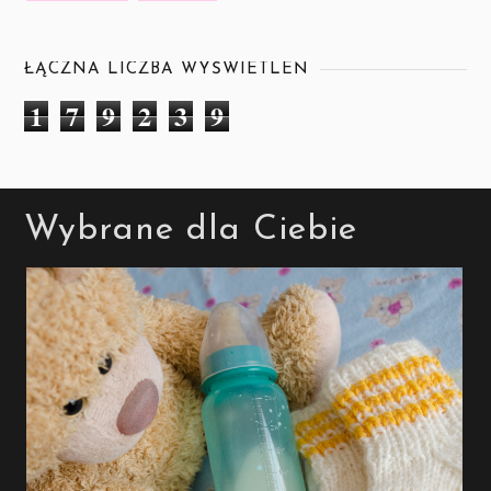
ŁĄCZNA LICZBA WYŚWIETLEŃ
1
7
9
2
3
9
Wybrane dla Ciebie